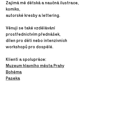
Zajímá mě dětská a naučná ilustrace,
komiks,
autorské kresby a lettering.
Věnuji se také vzdělávání
prostřednictvím přednášek,
dílen pro děti
nebo intenzivních
workshopů pro dospělé.
Klienti a spolupráce:
Muzeum hlavního města Prahy
Bohéma
Paseka
Meander
Lux
B4U
Primeros
Muzeum loutek v Plzni
Pilsen Pride
Druhá : směna